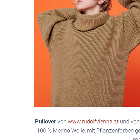
Pullover
von
www.rudolfvienna.at
und von
100 % Merino Wolle, mit Pflanzenfarben gef
ma