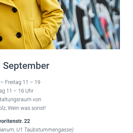
. September
– Freitag 11 – 19
g 11 – 16 Uhr
taltungsraum von
olz, Wein was sonst!
voritenstr. 22
sianum, U1 Taubstummengasse)