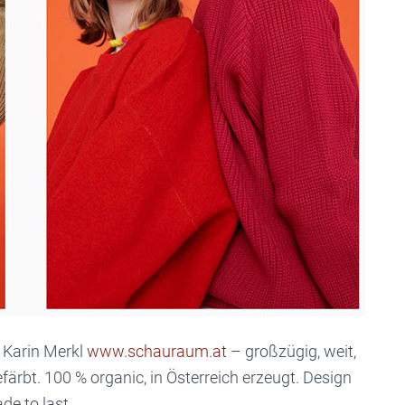
 Karin Merkl
www.schauraum.at
– großzügig, weit,
ärbt. 100 % organic, in Österreich erzeugt. Design
de to last.