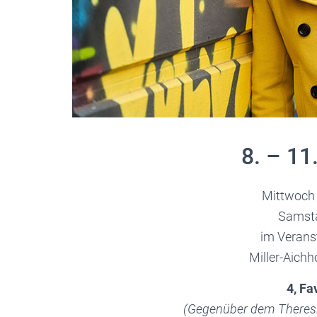
8. – 11
Mittwoch 
Samsta
im Verans
Miller-Aichh
4, Fa
(Gegenüber dem There