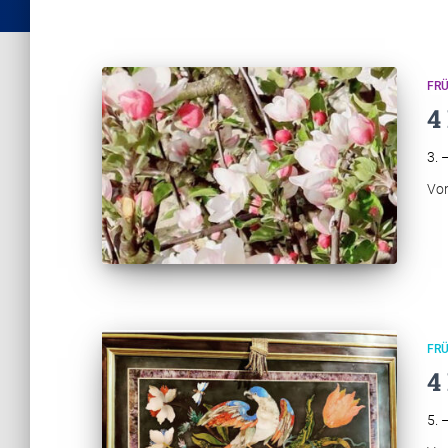
FR
4
3. 
Vo
FR
4
5. 