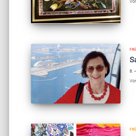
Vo
FR
S
8. 
Vo
FR