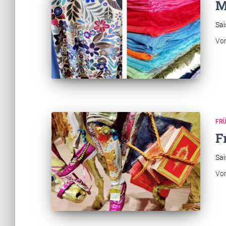
M
Sai
Vo
FR
F
Sai
Vo